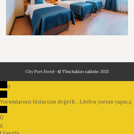
City Port Hotel - © Tüm hakları saklıdır. 2025
0
Yorumlarınız bizim için değerli... Lütfen yorum yapın.
x
(
)
x
|
Yanıtla