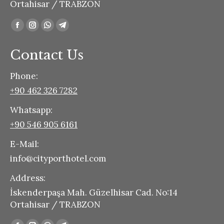
Ortahisar / TRABZON
Find us on:
Facebook
Instagram
Whatsapp
Telegram
page
page
page
page
Contact Us
opens
opens
opens
opens
in
in
in
in
Phone:
new
new
new
new
+90 462 326 7282
window
window
window
window
Whatsapp:
+90 546 905 6161
E-Mail:
info@cityporthotel.com
Address:
İskenderpaşa Mah. Güzelhisar Cad. No:14
Ortahisar / TRABZON