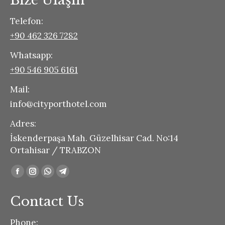
Bize Ulaşın
Telefon:
+90 462 326 7282
Whatsapp:
+90 546 905 6161
Mail:
info@cityporthotel.com
Adres:
İskenderpaşa Mah. Güzelhisar Cad. No:14
Ortahisar / TRABZON
Find us on:
Facebook
Instagram
Whatsapp
Telegram
page
page
page
page
Contact Us
opens
opens
opens
opens
in
in
in
in
Phone: