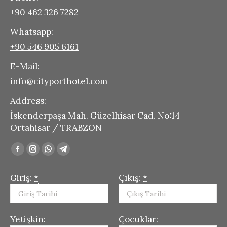
new
new
new
new
+90 462 326 7282
window
window
window
window
Whatsapp:
+90 546 905 6161
E-Mail:
info@cityporthotel.com
Address:
İskenderpaşa Mah. Güzelhisar Cad. No:14
Ortahisar / TRABZON
Find us on:
Facebook
Instagram
Whatsapp
Telegram
page
page
page
page
Giriş:
*
Çıkış:
*
opens
opens
opens
opens
in
in
in
in
new
new
new
new
Yetişkin:
Çocuklar:
window
window
window
window