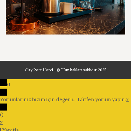
City Port Hotel - © Tüm hakları saklıdır. 2025
0
Yorumlarınız bizim için değerli... Lütfen yorum yapın.
x
(
)
x
|
Yanıtla